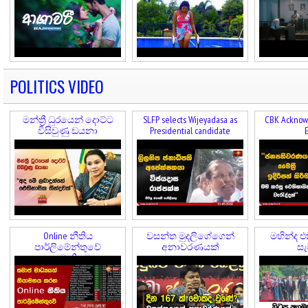
POLITICS VIDEO
මන්ත්‍රී ධුරයෙන් දොට්ට
SLFP selects Wijeyadasa as
CBK Acknowl
විසිවුණු ඩයනා
Presidential candidate
E
Online නීතිය
වසන්ත මුදලිගේගෙන්
මහින්ද එ
පාර්ලිමේන්තුවේ
අනාවරණයක්
සැ
අනුමැතියට