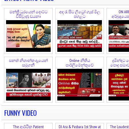
මන්ත්‍රී ධුරයෙන් දොට්ට
අද රෑ සිට ලිට්‍රෝ ගෑස් මිල
ON ARR
විසිවුණු ඩයනා
පහළට
අර්බුදයෙ
කල
සනත් නිශාන්ත දැයෙන්
Online නීතිය
දුමින්දට 
සමුගනී
පාර්ලිමේන්තුවේ
පොදු සමාව 
අනුමැතියට
FUNNY VIDEO
The ආර්ථික Patient
DJ Ara & Pasbara 1st Show at
The Loudest 