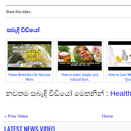
Share this video
:
සබැදි වීඩියෝ
Home Remedies for Varicose
How to make simple and
How to Gain We
Veins
natural face...
Quic
නවතම සබැදි වීඩියෝ මෙතනින් :
Healt
« Prev Video
Home
LATEST NEWS VIDEO