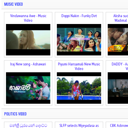
MUSIC VIDEO
Vindawanna Awe - Music
Doppi Nakin - Funky Dirt
Aksha sud
Video
Wadimal 
Iraj New song - Ashawari
Piyumi Hansamali New Music
DADDY - A
Video
V
POLITICS VIDEO
මන්ත්‍රී ධුරයෙන් දොට්ට
SLFP selects Wijeyadasa as
CBK Acknowl