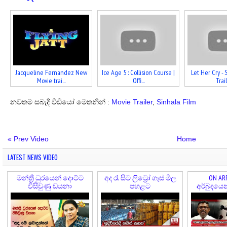
Jacqueline Fernandez New
Ice Age 5 : Collision Course |
Let Her Cry - 
Movie trai...
Offi...
Trail
නවතම සබැදි වීඩියෝ මෙතනින් :
Movie Trailer
,
Sinhala Film
« Prev Video
Home
LATEST NEWS VIDEO
මන්ත්‍රී ධුරයෙන් දොට්ට
අද රෑ සිට ලිට්‍රෝ ගෑස් මිල
ON ARR
විසිවුණු ඩයනා
පහළට
අර්බුදයෙ
කල