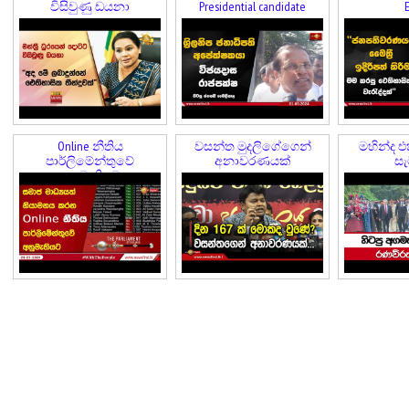
විසිවුණු ඩයනා
Presidential candidate
E
Online නීතිය
වසන්ත මුදලිගේගෙන්
මහින්ද එ
පාර්ලිමේන්තුවේ
අනාවරණයක්
සැ
අනුමැතියට