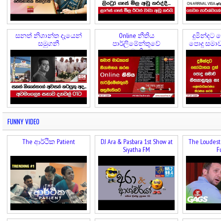
සනත් නිශාන්ත දැයෙන්
Online නීතිය
දුමින්දට 
සමුගනී
පාර්ලිමේන්තුවේ
පොදු සමාව 
අනුමැතියට
FUNNY VIDEO
The ආර්ථික Patient
DJ Ara & Pasbara 1st Show at
The Loudest 
Siyatha FM
F