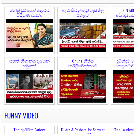
මන්ත්‍රී ධුරයෙන් දොට්ට
අද රෑ සිට ලිට්‍රෝ ගෑස් මිල
ON ARR
විසිවුණු ඩයනා
පහළට
අර්බුදයෙ
කල
සනත් නිශාන්ත දැයෙන්
Online නීතිය
දුමින්දට 
සමුගනී
පාර්ලිමේන්තුවේ
පොදු සමාව 
අනුමැතියට
FUNNY VIDEO
The ආර්ථික Patient
DJ Ara & Pasbara 1st Show at
The Loudest 