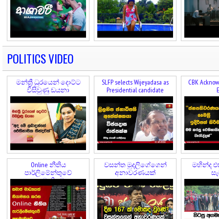
POLITICS VIDEO
මන්ත්‍රී ධුරයෙන් දොට්ට
SLFP selects Wijeyadasa as
CBK Acknowl
විසිවුණු ඩයනා
Presidential candidate
E
Online නීතිය
වසන්ත මුදලිගේගෙන්
මහින්ද එ
පාර්ලිමේන්තුවේ
අනාවරණයක්
සැ
අනුමැතියට