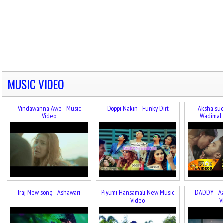
MUSIC VIDEO
Vindawanna Awe - Music
Doppi Nakin - Funky Dirt
Aksha sud
Video
Wadimal 
Iraj New song - Ashawari
Piyumi Hansamali New Music
DADDY - A
Video
V